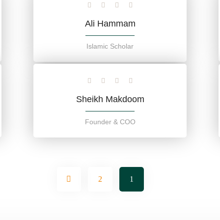
Ali Hammam
Islamic Scholar
Sheikh Makdoom
Founder & COO
2
1