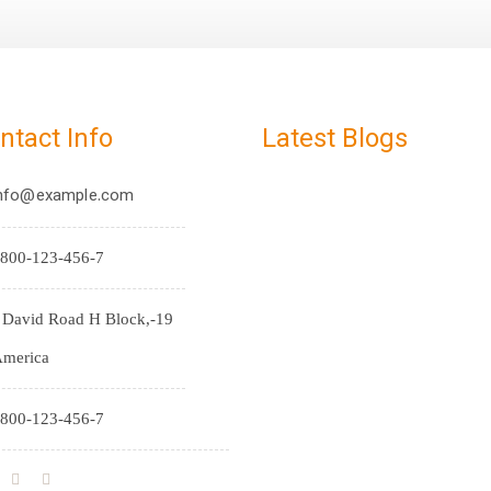
ntact Info
Latest Blogs
nfo@example.com
800-123-456-7
9-J David Road H Block,
merica
800-123-456-7