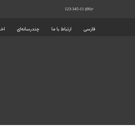
+(00) 123-345-11
فارسی
ارتباط با ما
چندرسانه‌ای
اخب