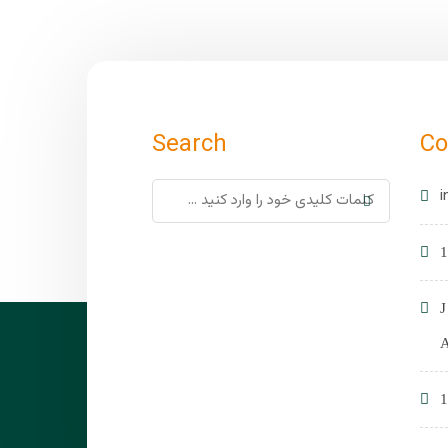
Search
Co
i
1
1
A
1