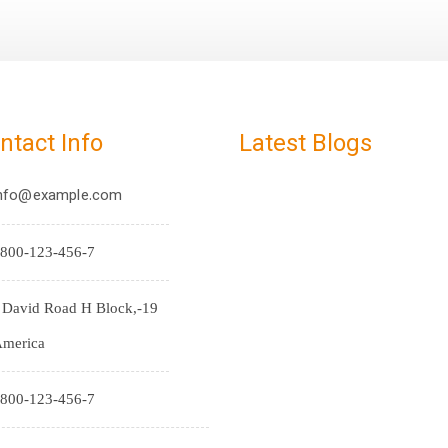
ntact Info
Latest Blogs
nfo@example.com
800-123-456-7
9-J David Road H Block,
merica
800-123-456-7