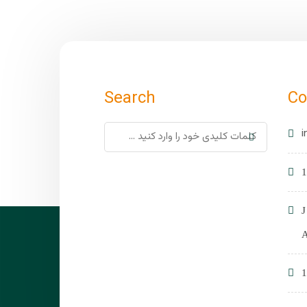
Search
Co
i
1
1
A
1