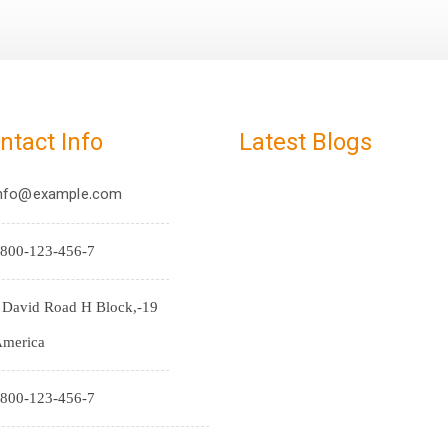
ntact Info
Latest Blogs
nfo@example.com
800-123-456-7
9-J David Road H Block,
merica
800-123-456-7