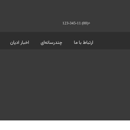
+(00) 123-345-11
ارتباط با ما
چندرسانه‌ای
اخبار ادیان