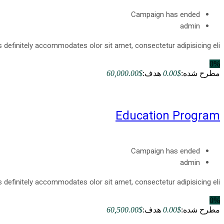
Campaign has ended
admin
s definitely accommodates olor sit amet, consectetur adipisicing eli...
0%
مطرح شده:
$0.00
هدف:
$60,000.00
Education Program
Campaign has ended
admin
s definitely accommodates olor sit amet, consectetur adipisicing eli...
0%
مطرح شده:
$0.00
هدف:
$60,500.00