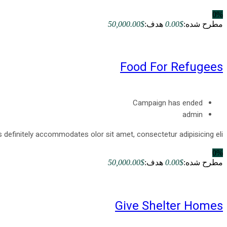
0%
مطرح شده:
$0.00
هدف:
$50,000.00
Food For Refugees
Campaign has ended
admin
s definitely accommodates olor sit amet, consectetur adipisicing eli...
0%
مطرح شده:
$0.00
هدف:
$50,000.00
Give Shelter Homes