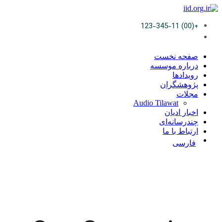
+(00) 123-345-11
صفحه نخست
درباره موسسه
رویدادها
پژوهشگران
مجلات
Audio Tilawat
اخبار ادیان
چندرسانه‌ای
ارتباط با ما
فارسی