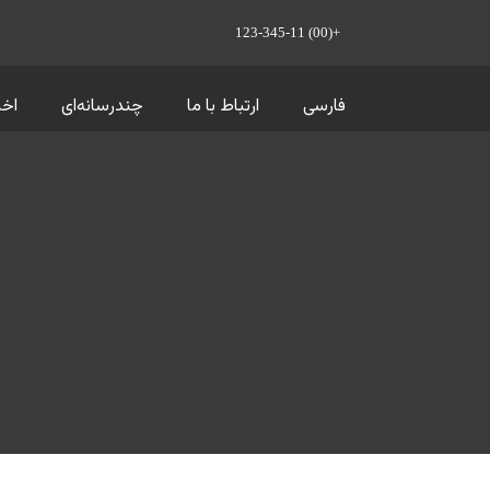
+(00) 123-345-11
فارسی
ارتباط با ما
چندرسانه‌ای
اخب