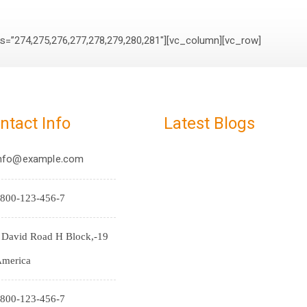
[vc_row][vc_column][gallery_layouts element_styles=”4col” images=”274,275,276,277,278,279,280,281″][/vc_column][/vc_row]
ntact Info
Latest Blogs
nfo@example.com
800-123-456-7
9-J David Road H Block,
merica
800-123-456-7