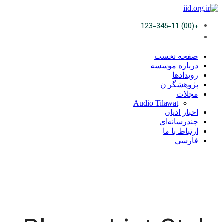
+(00) 123-345-11
صفحه نخست
درباره موسسه
رویدادها
پژوهشگران
مجلات
Audio Tilawat
اخبار ادیان
چندرسانه‌ای
ارتباط با ما
فارسی