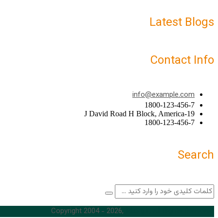
Latest Blogs
Contact Info
info@example.com
1800-123-456-7
19-J David Road H Block, America
1800-123-456-7
Search
Copyright 2004 - 2026,
iid.org.ir, All Rights Reserved