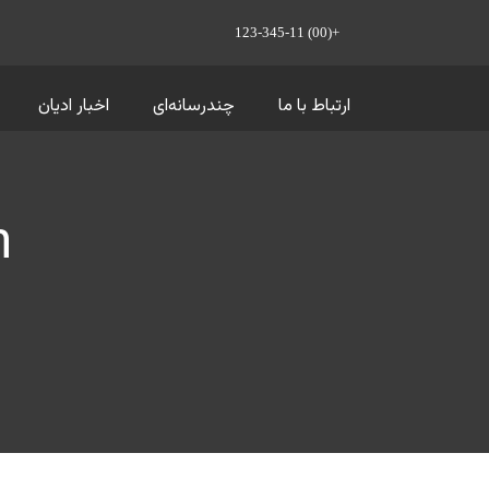
+(00) 123-345-11
ارتباط با ما
چندرسانه‌ای
اخبار ادیان
n